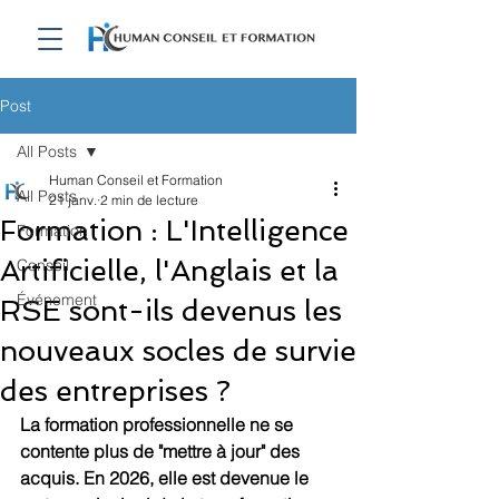
Post
All Posts
Human Conseil et Formation
All Posts
21 janv.
2 min de lecture
Formation : L'Intelligence
Formation
Artificielle, l'Anglais et la
Conseil
Événement
RSE sont-ils devenus les
nouveaux socles de survie
des entreprises ?
La formation professionnelle ne se 
contente plus de "mettre à jour" des 
acquis. En 2026, elle est devenue le 