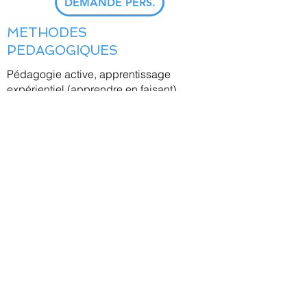
DEMANDE PERS.
METHODES
PEDAGOGIQUES
Pédagogie active, apprentissage
expérientiel (apprendre en faisant)
Mise en situation professionnelle,
exercices, étude de cas.
INDICATEURS DE QUALITE
Nombre de sessions animées dans
l’année 2021 : 5
Nombre de stagiaires formés : 5
Taux de satisfaction moyen : 9/10
RETOUR CATALOGUE